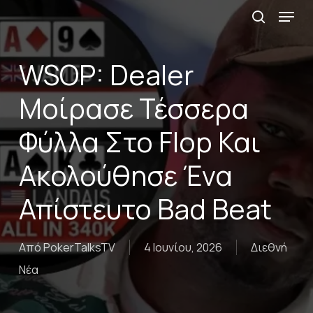
Menu
Skip
αναζήτη
to
main
WSOP: Dealer
content
Μοίρασε Τέσσερα
Φύλλα Στο Flop Και
Ακολούθησε Ένα
Απίστευτο Bad Beat
Από
PokerTalksTV
4 Ιουνίου, 2026
Διεθνή
Νέα