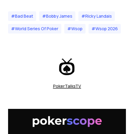
#bad Beat
#Bobby James
#Ricky Landais
#World Series Of Poker
#wsop
#wsop 2026
PokerTalksTV