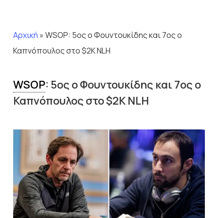
Αρχική
»
WSOP: 5ος ο Φουντουκίδης και 7ος ο
Καπνόπουλος στο $2K NLH
WSOP
: 5ος ο Φουντουκίδης και 7ος ο
Καπνόπουλος στο $2K NLH