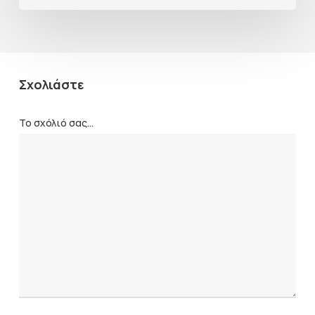
Σχολιάστε
Το σχόλιό σας...