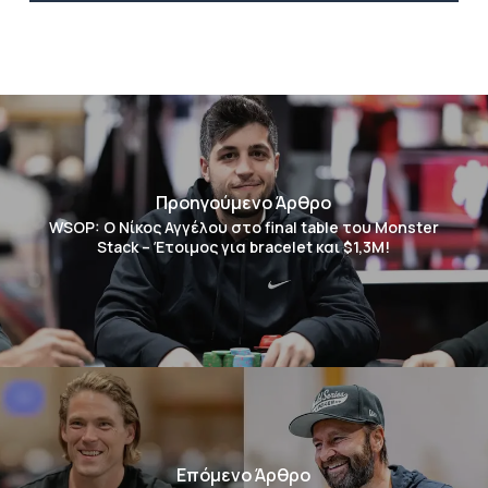
Προηγούμενο Άρθρο
WSOP: Ο Νίκος Αγγέλου στο final table του Monster
Stack – Έτοιμος για bracelet και $1,3M!
Επόμενο Άρθρο