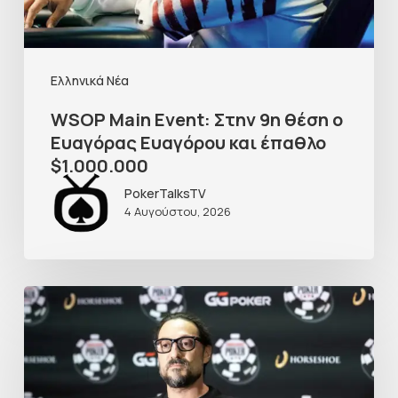
Ελληνικά Νέα
WSOP Main Event: Στην 9η θέση ο
Ευαγόρας Ευαγόρου και έπαθλο
$1.000.000
PokerTalksTV
4 Αυγούστου, 2026