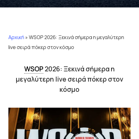
Αρχική
»
WSOP 2026: Ξεκινά σήμερα η μεγαλύτερη
live σειρά πόκερ στον κόσμο
WSOP
2026: Ξεκινά σήμερα η
μεγαλύτερη live σειρά πόκερ στον
κόσμο