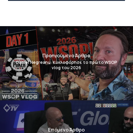
Προηγούμενο Άρθρο
Daniel Negreanu: Κυκλοφόρησε το πρώτο WSOP
vlog του 2026
Επόμενο Άρθρο