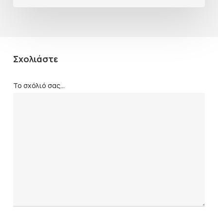
Σχολιάστε
Το σχόλιό σας...