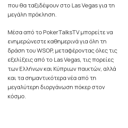
που θα ταξιδέψουν στο Las Vegas για τη
μεγάλη πρόκληση.
Μέσα από το PokerTalksTV μπορείτε να
ενημερώνεστε καθημερινά για όλη τη
δράση του WSΟP, μεταφέροντας όλες τις
εξελίξεις από το Las Vegas, τις πορείες
των Ελλήνων και Κύπριων παικτών, αλλά
και τα σημαντικότερα νέα από τη
μεγαλύτερη διοργάνωση πόκερ στον
κόσμο.