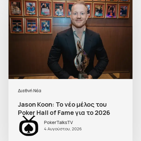
Διεθνή Νέα
Jason Koon: Το νέο μέλος του
Poker Hall of Fame για το 2026
PokerTalksTV
4 Αυγούστου, 2026