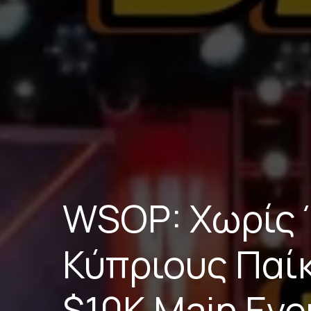
WSOP: Χωρίς 
Κύπριους Παίκ
$10Κ Main Eve