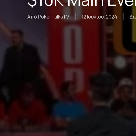
Από
PokerTalksTV
12 Ιουλίου, 2024
Δι