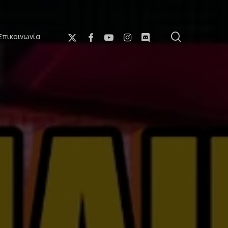
αναζήτη
X-
Facebook
Youtube
Instagram
Discord
Επικοινωνία
Twitter