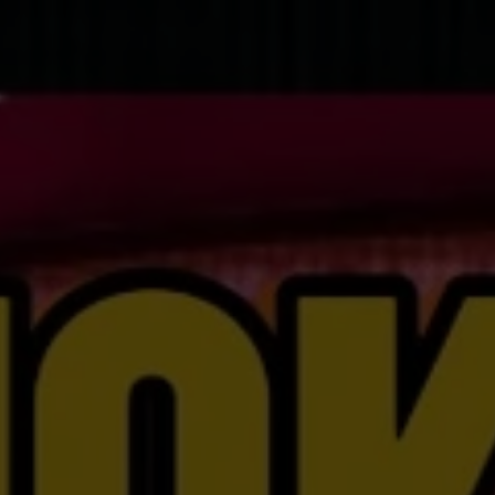
Skip
to
main
content