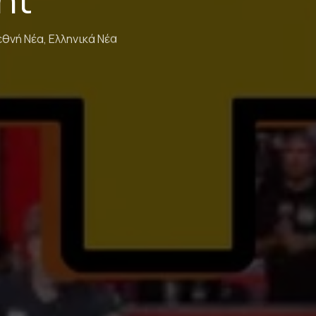
εθνή Νέα
,
Ελληνικά Νέα