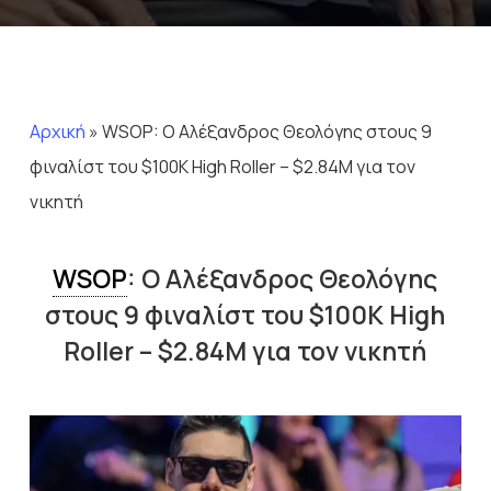
Αρχική
»
WSOP: Ο Αλέξανδρος Θεολόγης στους 9
φιναλίστ του $100K High Roller – $2.84M για τον
νικητή
WSOP
: Ο Αλέξανδρος Θεολόγης
στους 9 φιναλίστ του $100K High
Roller – $2.84M για τον νικητή