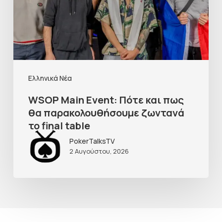
Ελληνικά Νέα
WSOP Main Event: Πότε και πως
θα παρακολουθήσουμε ζωντανά
το final table
PokerTalksTV
2 Αυγούστου, 2026