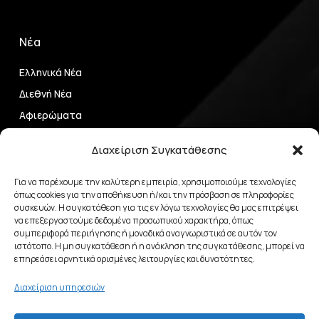
Νέα
Ελληνικά Νέα
Διεθνή Νέα
Αφιερώματα
PokerTalks TV
Διαχείριση Συγκατάθεσης
Για να παρέχουμε την καλύτερη εμπειρία, χρησιμοποιούμε τεχνολογίες
όπως cookies για την αποθήκευση ή/και την πρόσβαση σε πληροφορίες
συσκευών. Η συγκατάθεση για τις εν λόγω τεχνολογίες θα μας επιτρέψει
Στρατηγική Poker
να επεξεργαστούμε δεδομένα προσωπικού χαρακτήρα, όπως
συμπεριφορά περιήγησης ή μοναδικά αναγνωριστικά σε αυτόν τον
ιστότοπο. Η μη συγκατάθεση ή η ανάκληση της συγκατάθεσης, μπορεί να
Online Poker
επηρεάσει αρνητικά ορισμένες λειτουργίες και δυνατότητες.
Live Poker
Διαχείριση υπηρεσιών