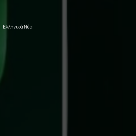
Ελληνικά Νέα