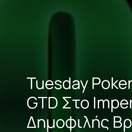
Tuesday Poker
GTD Στο Imperi
Δημοφιλής Βρ