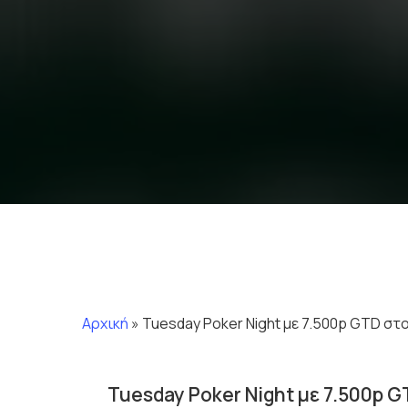
Αρχική
»
Tuesday Poker Night με 7.500p GTD στ
Tuesday Poker Night με 7.500p G