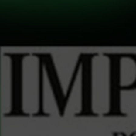
Skip
to
main
content