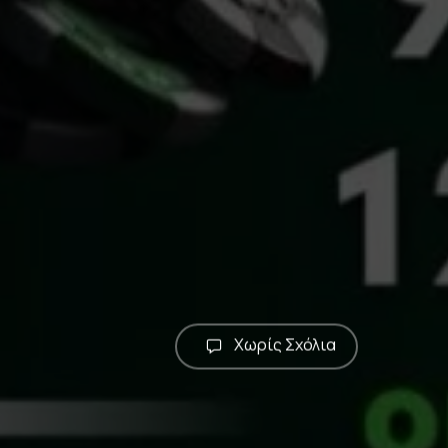
Χωρίς Σχόλια