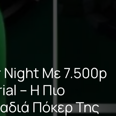
 Night Με 7.500p
al – Η Πιο
αδιά Πόκερ Της