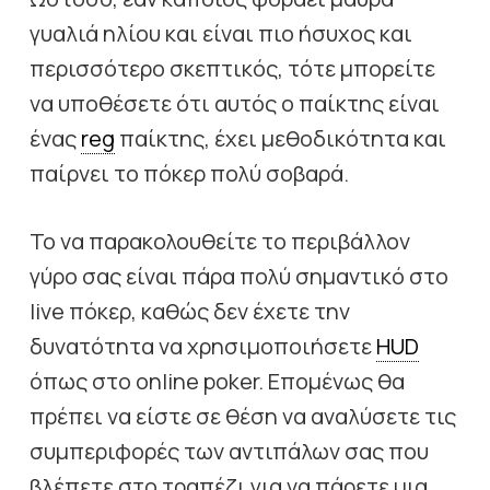
γυαλιά ηλίου και είναι πιο ήσυχος και
περισσότερο σκεπτικός, τότε μπορείτε
να υποθέσετε ότι αυτός ο παίκτης είναι
ένας
reg
παίκτης, έχει μεθοδικότητα και
παίρνει το πόκερ πολύ σοβαρά.
Το να παρακολουθείτε το περιβάλλον
γύρο σας είναι πάρα πολύ σημαντικό στο
live πόκερ, καθώς δεν έχετε την
δυνατότητα να χρησιμοποιήσετε
HUD
όπως στο online poker. Επομένως θα
πρέπει να είστε σε θέση να αναλύσετε τις
συμπεριφορές των αντιπάλων σας που
βλέπετε στο τραπέζι για να πάρετε μια