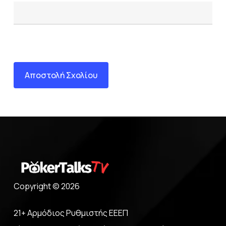
Copyright © 2026
21+ Αρμόδιος Ρυθμιστής ΕΕΕΠ