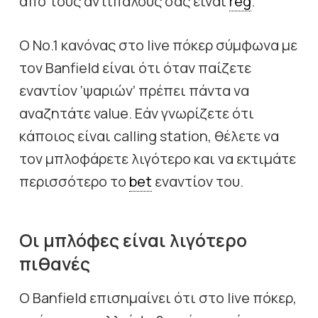
από τους αντιπάλους σας είναι
reg
.
Ο No.1 κανόνας στο live πόκερ σύμφωνα με
τον Banfield είναι ότι όταν παίζετε
εναντίον ‘ψαριών’ πρέπει πάντα να
αναζητάτε value. Εάν γνωρίζετε ότι
κάποιος είναι calling station, θέλετε να
τον μπλοφάρετε λιγότερο και να εκτιμάτε
περισσότερο το
bet
εναντίον του.
Oι μπλόφες είναι λιγότερο
πιθανές
Ο Banfield επισημαίνει ότι στο live πόκερ,