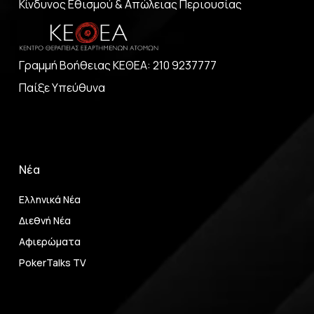
Κίνδυνος Εθισμού & Απώλειας Περιουσίας
Γραμμή Βοήθειας ΚΕΘΕΑ: 210 9237777
Παίξε Υπεύθυνα
Νέα
Ελληνικά Νέα
Διεθνή Νέα
Αφιερώματα
PokerTalks TV