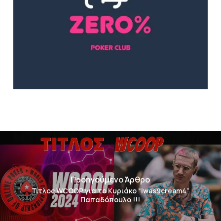
Προηγούμενο Άρθρο
Τίτλος WCOOP για το Κυριάκο “iwas9cream4”
Παπαδόπουλο !!!