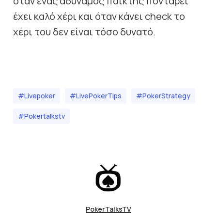
όταν ένας αδύναμος παίκτης ποντάρει
έχει καλό χέρι και όταν κάνει check το
χέρι του δεν είναι τόσο δυνατό.
#Livepoker
#LivePokerTips
#PokerStrategy
#pokertalkstv
PokerTalksTV