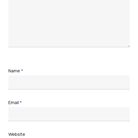
Name
*
Email
*
Website