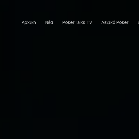
Αρχική
Νέα
PokerTalks TV
Λεξικό Poker