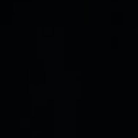
Πατήστε Εnter για αναζήτηση ή Esc για κλείσιμ