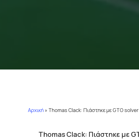
Αρχική
»
Thomas Clack: Πιάστηκε με GTO solver 
Thomas Clack: Πιάστηκε με GT