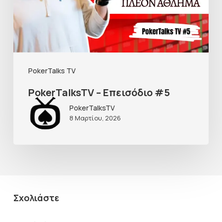
PokerTalks TV
PokerTalksTV – Επεισόδιο #5
PokerTalksTV
8 Μαρτίου, 2026
Σχολιάστε