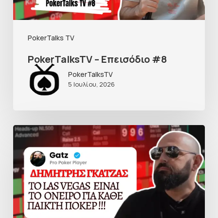
PokerTalks TV
PokerTalksTV – Επεισόδιο #8
PokerTalksTV
5 Ιουλίου, 2026