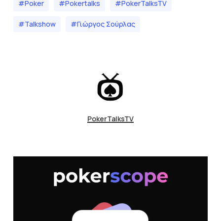
#poker
#Pokertalks
#PokerTalksTV
#Talkshow
#Γιώργος Σούρλας
PokerTalksTV