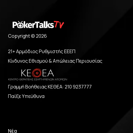
Copyright © 2026
21+ Αρμόδιος Ρυθμιστής ΕΕΕΠ
Κίνδυνος Εθισμού & Απώλειας Περιουσίας
Γραμμή Βοήθειας ΚΕΘΕΑ: 210 9237777
Παίξε Υπεύθυνα
Νέα