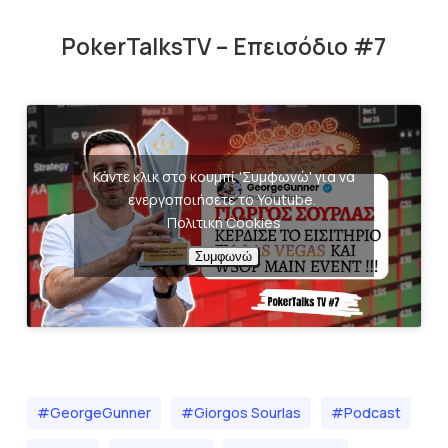
PokerTalksTV – Επεισόδιο #7
Κάντε κλικ στο κουμπί 'Συμφωνώ' για να
ενεργοποιήσετε το Youtube.
Πολιτική Cookies
Συμφωνώ
#GeorgeGunner
#Giorgos Sourlas
#podcast