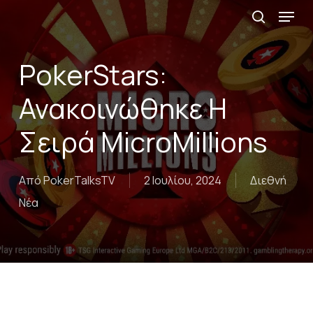
Menu
Skip
αναζήτη
to
main
PokerStars:
content
Ανακοινώθηκε Η
Σειρά MicroMillions
Από
PokerTalksTV
2 Ιουλίου, 2024
Διεθνή
Νέα