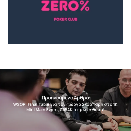
Προηγούμενο Άρθρο
WSOP: Final Table για τον Γιώργο Σκάρπαρη στο 1K
Mini Main Event, $554K η πρώτη θέση!