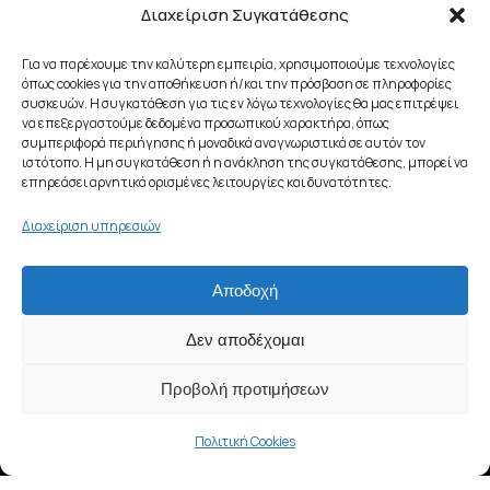
Διαχείριση Συγκατάθεσης
Για να παρέχουμε την καλύτερη εμπειρία, χρησιμοποιούμε τεχνολογίες
όπως cookies για την αποθήκευση ή/και την πρόσβαση σε πληροφορίες
συσκευών. Η συγκατάθεση για τις εν λόγω τεχνολογίες θα μας επιτρέψει
Στρατηγική Poker
να επεξεργαστούμε δεδομένα προσωπικού χαρακτήρα, όπως
συμπεριφορά περιήγησης ή μοναδικά αναγνωριστικά σε αυτόν τον
ιστότοπο. Η μη συγκατάθεση ή η ανάκληση της συγκατάθεσης, μπορεί να
Online Poker
επηρεάσει αρνητικά ορισμένες λειτουργίες και δυνατότητες.
Live Poker
Διαχείριση υπηρεσιών
Αποδοχή
Όροι & Απόρρητο
Δεν αποδέχομαι
Πολιτική Απορρήτου
Προβολή προτιμήσεων
Πολιτική Cookies (ΕΕ)
Πολιτική Cookies