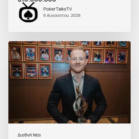
PokerTalksTV
6 Αυγούστου, 2026
Διεθνή Νέα