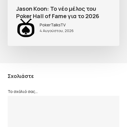
Jason Koon: Το νέο μέλος του
Poker Hall of Fame για το 2026
PokerTalksTV
4 Αυγούστου, 2026
Σχολιάστε
Το σχόλιό σας...