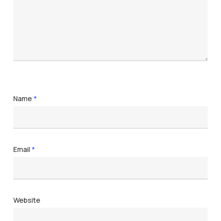
Name
*
Email
*
Website