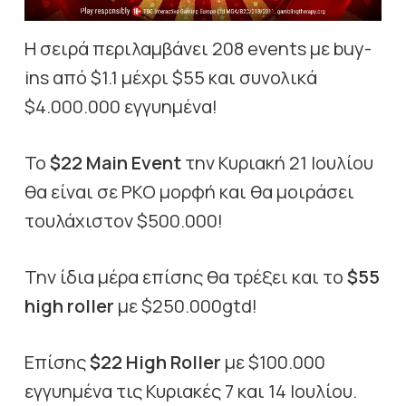
Η σειρά περιλαμβάνει 208 events με buy-
ins από $1.1 μέχρι $55 και συνολικά
$4.000.000 εγγυημένα!
To
$22 Μain Εvent
την Κυριακή 21 Ιουλίου
θα είναι σε PKO μορφή και θα μοιράσει
τουλάχιστον $500.000!
Την ίδια μέρα επίσης θα τρέξει και το
$55
high roller
με $250.000gtd!
Επίσης
$22 High Roller
με $100.000
εγγυημένα τις Κυριακές 7 και 14 Ιουλίου.