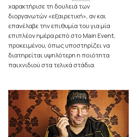
χαρακτήρισε τη δουλειά των
διοργανωτών «εξαιρετική», αν και
επανέλαβε την επιθυμία του για μία
επιπλέον ημέρα ρεπό στο Main Event,
προκειμένου, όπως υποστηρίζει να
διατηρείται υψηλότερη η ποιότητα
παιχνιδιού στα τελικά στάδια.