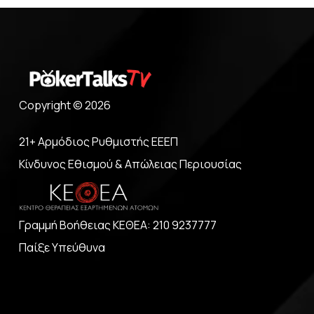
Copyright © 2026
21+ Αρμόδιος Ρυθμιστής ΕΕΕΠ
Κίνδυνος Εθισμού & Απώλειας Περιουσίας
Γραμμή Βοήθειας ΚΕΘΕΑ: 210 9237777
Παίξε Υπεύθυνα