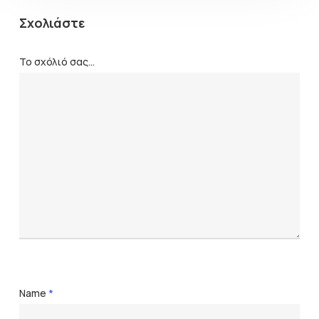
Σχολιάστε
Το σχόλιό σας...
Name
*