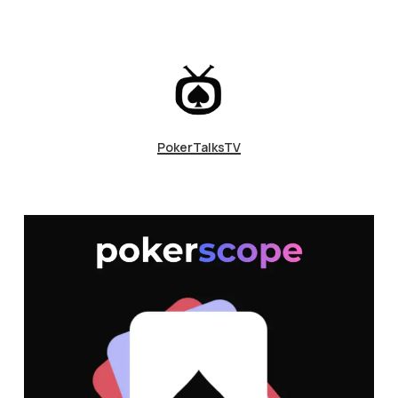
PokerTalksTV