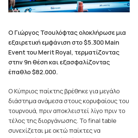
Ο Γιώργος Τσουλόφτας ολοκλήρωσε μια
εξαιρετική εμφάνιση στο $5.300 Main
Event του Merit Royal, τερματίζοντας
στην 9η θέση και εξασφαλίζοντας
έπαθλο $82.000.
Ο Κύπριος παίκτης βρέθηκε για μεγάλο
διάστημα ανάμεσα στους κορυφαίους του
τουρνουά, πριν αποκλειστεί λίγο πριν το
τέλος της διοργάνωσης. Το final table
συνεχίζεται με οκτώ παίκτες να