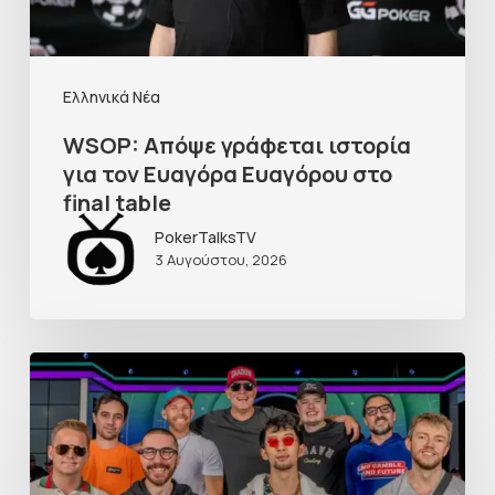
Ελληνικά Νέα
WSOP: Απόψε γράφεται ιστορία
για τον Ευαγόρα Ευαγόρου στο
final table
PokerTalksTV
3 Αυγούστου, 2026