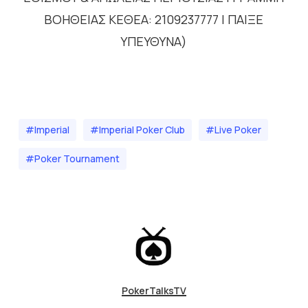
ΒΟΗΘΕΙΑΣ ΚΕΘΕΑ: 2109237777 | ΠΑΙΞΕ
ΥΠΕΥΘΥΝΑ)
#Imperial
#Imperial Poker Club
#Live Poker
#Poker Tournament
PokerTalksTV