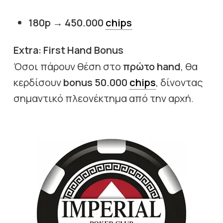
180p → 450.000
chips
Extra: First Hand Bonus
Όσοι πάρουν θέση στο
πρώτο hand
, θα
κερδίσουν
bonus 50.000
chips
, δίνοντας
σημαντικό πλεονέκτημα από την αρχή.