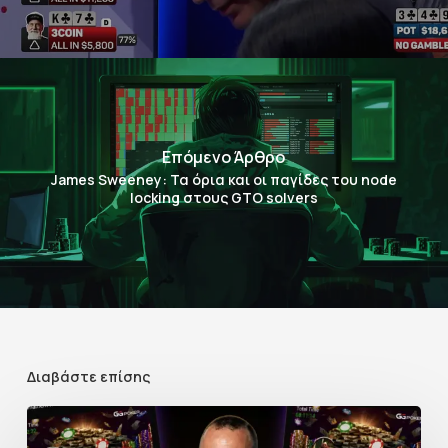
Επόμενο Άρθρο
James Sweeney: Τα όρια και οι παγίδες του node
locking στους GTO solvers
Διαβάστε επίσης