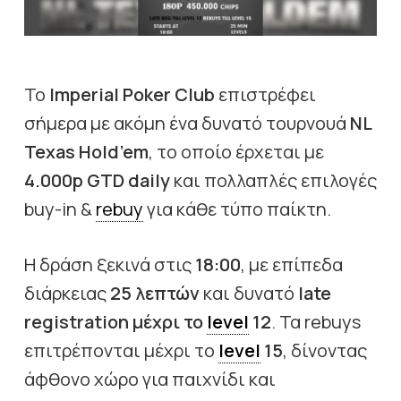
Το
Imperial Poker Club
επιστρέφει
σήμερα με ακόμη ένα δυνατό τουρνουά
NL
Texas Hold’em
, το οποίο έρχεται με
4.000p GTD daily
και πολλαπλές επιλογές
buy-in &
rebuy
για κάθε τύπο παίκτη.
Η δράση ξεκινά στις
18:00
, με επίπεδα
διάρκειας
25 λεπτών
και δυνατό
late
registration μέχρι το
level
12
. Τα rebuys
επιτρέπονται μέχρι το
level
15
, δίνοντας
άφθονο χώρο για παιχνίδι και