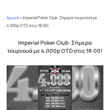
Αρχική
»
Imperial Poker Club: Σήμερα τουρνουά με
4.000p GTD στις 18:00!
Imperial Poker Club: Σήμερα
τουρνουά με 4.000p GTD στις 18:00!