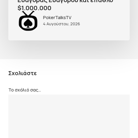
$1.000.000
PokerTalksTV
4 Αυγούστου, 2026
Σχολιάστε
Το σχόλιό σας...