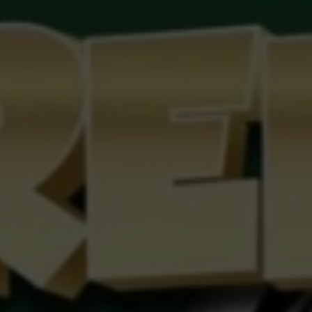
Skip
to
main
content