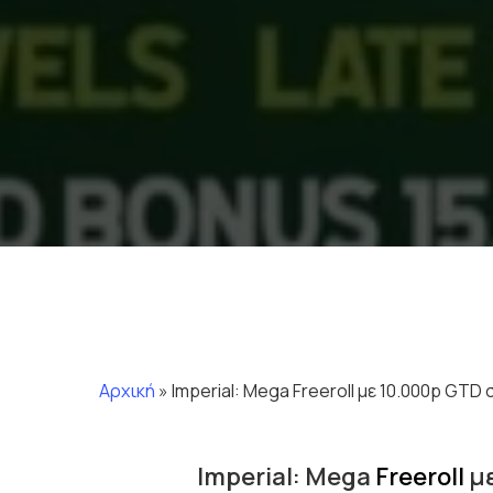
Αρχική
»
Imperial: Mega Freeroll με 10.000p GTD
Imperial: Mega
Freeroll
με