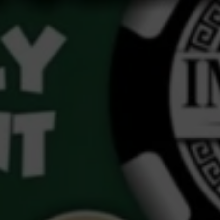
Πατήστε Εnter για αναζήτηση ή Esc για κλείσιμ