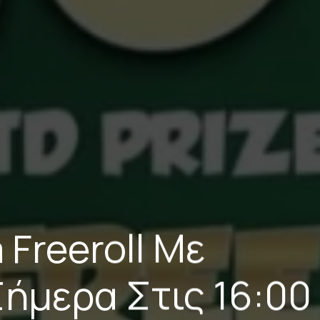
 Freeroll Με
ήμερα Στις 16:00