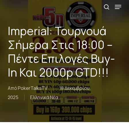
Menu
Skip
αναζήτη
to
main
Imperial: Τουρνουά
content
Σήμερα Στις 18:00 –
Πέντε Επιλογές Buy-
In Και 2000p GTD!!!
Από
PokerTalksTV
18 Δεκεμβρίου,
2025
Ελληνικά Νέα