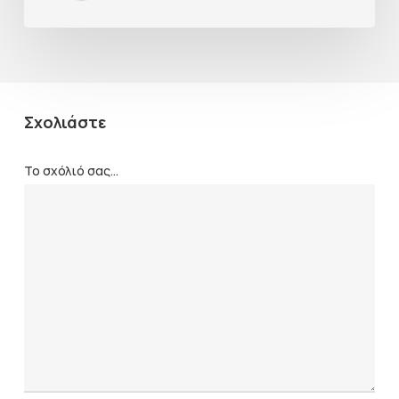
Σχολιάστε
Το σχόλιό σας...