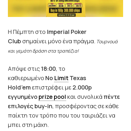
Η Πέμπτη στο
Imperial Poker
Club
σημαίνει μόνο ένα πράγμα.
Τουρνουά
και γεμάτη δράση στα τραπέζια!
Απόψε στις
18:00
, το
καθιερωμένο
No
Limit
Texas
Hold’em
επιστρέφει με
2.000p
εγγυημένο
prize pool
και συνολικά
πέντε
επιλογές buy-in
, προσφέροντας σε κάθε
παίκτη τον τρόπο που του ταιριάζει να
μπει στη μάχη.