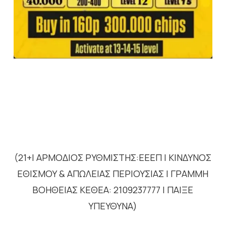
(21+| ΑΡΜΟΔΙΟΣ ΡΥΘΜΙΣΤΗΣ:ΕΕΕΠ | ΚΙΝΔΥΝΟΣ
ΕΘΙΣΜΟΥ & ΑΠΩΛΕΙΑΣ ΠΕΡΙΟΥΣΙΑΣ | ΓΡΑΜΜΗ
ΒΟΗΘΕΙΑΣ ΚΕΘΕΑ: 2109237777 | ΠΑΙΞΕ
ΥΠΕΥΘΥΝΑ)