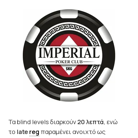
Τα blind levels διαρκούν
20 λεπτά
, ενώ
το
late
reg
παραμένει ανοιχτό ως