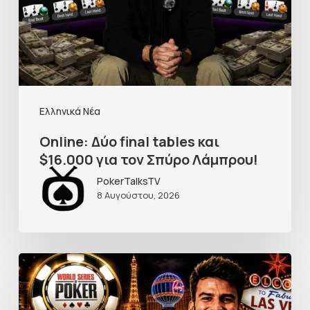
Ελληνικά Νέα
Online: Δύο final tables και
$16.000 για τον Σπύρο Λάμπρου!
PokerTalksTV
8 Αυγούστου, 2026