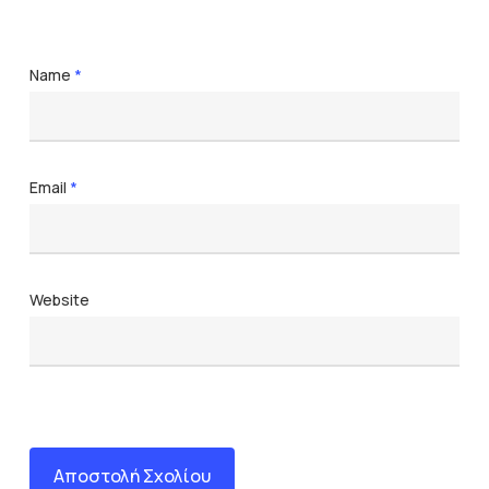
Name
*
Email
*
Website