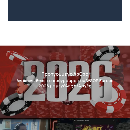
Προηγούμενο Άρθρο
Ανακοινώθηκε το πρόγραμμα του WSOP Europe
2026 με μεγάλες αλλαγές