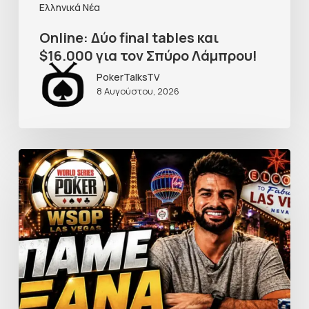
Ελληνικά Νέα
Online: Δύο final tables και
$16.000 για τον Σπύρο Λάμπρου!
PokerTalksTV
8 Αυγούστου, 2026