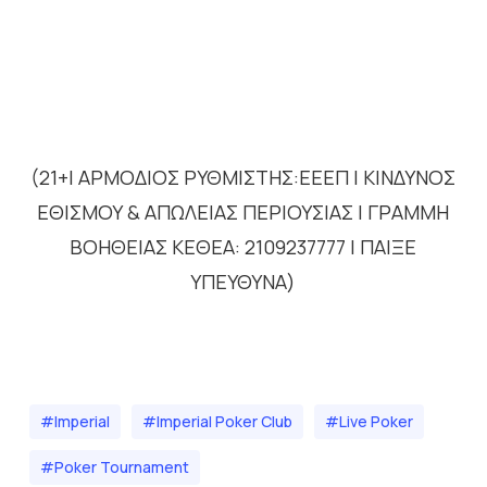
(21+| ΑΡΜΟΔΙΟΣ ΡΥΘΜΙΣΤΗΣ:ΕΕΕΠ | ΚΙΝΔΥΝΟΣ
ΕΘΙΣΜΟΥ & ΑΠΩΛΕΙΑΣ ΠΕΡΙΟΥΣΙΑΣ | ΓΡΑΜΜΗ
ΒΟΗΘΕΙΑΣ ΚΕΘΕΑ: 2109237777 | ΠΑΙΞΕ
ΥΠΕΥΘΥΝΑ)
#Imperial
#Imperial Poker Club
#Live Poker
#Poker Tournament