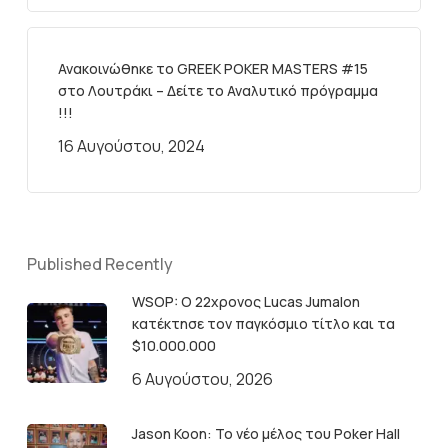
Ανακοινώθηκε το GREEK POKER MASTERS #15
στο Λουτράκι – Δείτε το Αναλυτικό πρόγραμμα
!!!
16 Αυγούστου, 2024
Published Recently
WSOP: Ο 22χρονος Lucas Jumalon
κατέκτησε τον παγκόσμιο τίτλο και τα
$10.000.000
6 Αυγούστου, 2026
Jason Koon: Το νέο μέλος του Poker Hall