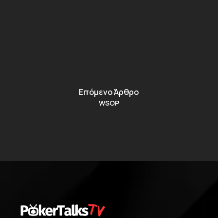
Επόμενο Άρθρο
WSOP