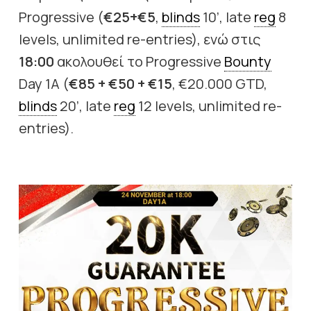
Progressive (
€25+€5
,
blinds
10’, late
reg
8
levels, unlimited re-entries), ενώ στις
18:00
ακολουθεί το Progressive
Bounty
Day 1A (
€85 + €50 + €15
, €20.000 GTD,
blinds
20’, late
reg
12 levels, unlimited re-
entries).