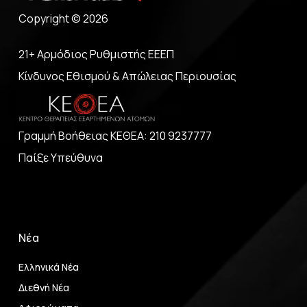
Copyright © 2026
21+ Αρμόδιος Ρυθμιστής ΕΕΕΠ
Κίνδυνος Εθισμού & Απώλειας Περιουσίας
Γραμμή Βοήθειας ΚΕΘΕΑ: 210 9237777
Παίξε Υπεύθυνα
Νέα
Ελληνικά Νέα
Διεθνή Νέα