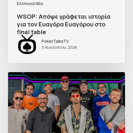
Ελληνικά Νέα
WSOP: Απόψε γράφεται ιστορία
για τον Ευαγόρα Ευαγόρου στο
final table
PokerTalksTV
3 Αυγούστου, 2026