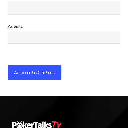
Website