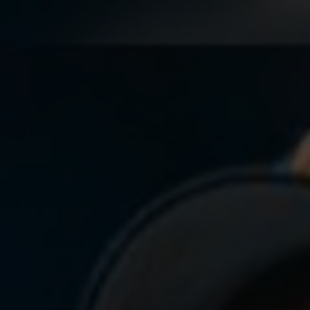
Skip
to
main
content