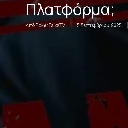
Πλατφόρμα;
Από
PokerTalksTV
5 Σεπτεμβρίου, 2025