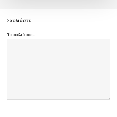
Σχολιάστε
Το σχόλιό σας...