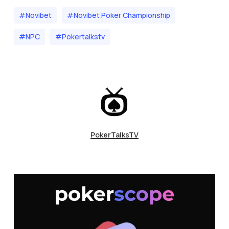
#Novibet
#Novibet Poker Championship
#NPC
#pokertalkstv
PokerTalksTV