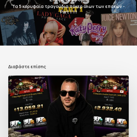
Τα 5 κορυφαία τραγούδια πόκερ όλων των εποχών -
Part 1 !!!
Διαβάστε επίσης