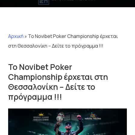
Αρχική
»
Το Novibet Poker Championship έρχεται
στη Θεσσαλονίκη – Δείτε το πρόγραμμα !!!
Το Novibet Poker
Championship έρχεται στη
Θεσσαλονίκη – Δείτε το
πρόγραμμα !!!