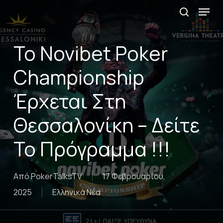
Menu
Skip
αναζήτη
to
main
Το Novibet Poker
content
Championship
Έρχεται Στη
Θεσσαλονίκη – Δείτε
Το Πρόγραμμα !!!
Από
PokerTalksTV
17 Φεβρουαρίου,
2025
Ελληνικά Νέα