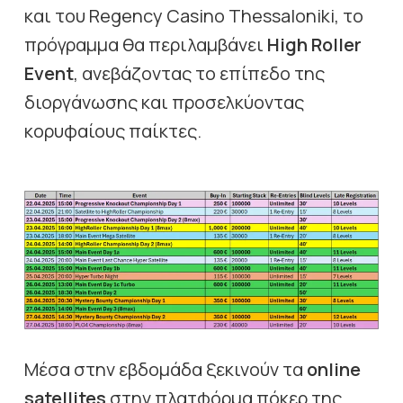
και του Regency Casino Thessaloniki, το
πρόγραμμα θα περιλαμβάνει
High Roller
Event
, ανεβάζοντας το επίπεδο της
διοργάνωσης και προσελκύοντας
κορυφαίους παίκτες.
Μέσα στην εβδομάδα ξεκινούν τα
online
satellites
στην πλατφόρμα πόκερ της