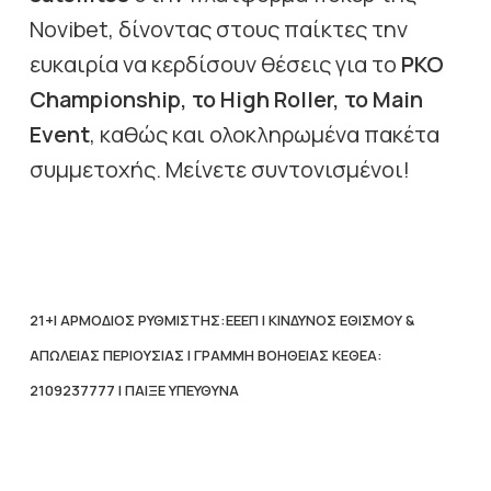
Novibet, δίνοντας στους παίκτες την
ευκαιρία να κερδίσουν θέσεις για το
PKO
Championship, το High Roller, το Main
Event
, καθώς και ολοκληρωμένα πακέτα
συμμετοχής. Μείνετε συντονισμένοι!
21+| ΑΡΜΟΔΙΟΣ ΡΥΘΜΙΣΤΗΣ:ΕΕΕΠ | ΚΙΝΔΥΝΟΣ ΕΘΙΣΜΟΥ &
ΑΠΩΛΕΙΑΣ ΠΕΡΙΟΥΣΙΑΣ | ΓΡΑΜΜΗ ΒΟΗΘΕΙΑΣ ΚΕΘΕΑ:
2109237777 | ΠΑΙΞΕ ΥΠΕΥΘΥΝΑ