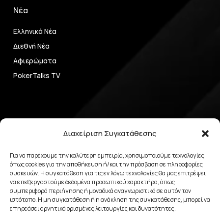
Νέα
Ελληνικά Νέα
Διεθνή Νέα
Αφιερώματα
PokerTalks TV
Στρατηγική Poker
Διαχείριση Συγκατάθεσης
Online Poker
Για να παρέχουμε την καλύτερη εμπειρία, χρησιμοποιούμε τεχνολογίες
όπως cookies για την αποθήκευση ή/και την πρόσβαση σε πληροφορίες
Live Poker
συσκευών. Η συγκατάθεση για τις εν λόγω τεχνολογίες θα μας επιτρέψει
να επεξεργαστούμε δεδομένα προσωπικού χαρακτήρα, όπως
συμπεριφορά περιήγησης ή μοναδικά αναγνωριστικά σε αυτόν τον
ιστότοπο. Η μη συγκατάθεση ή η ανάκληση της συγκατάθεσης, μπορεί να
επηρεάσει αρνητικά ορισμένες λειτουργίες και δυνατότητες.