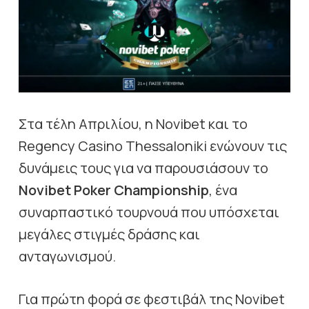
Στα τέλη Απριλίου, η Novibet και το
Regency Casino Thessaloniki ενώνουν τις
δυνάμεις τους για να παρουσιάσουν το
Novibet Poker Championship
, ένα
συναρπαστικό τουρνουά που υπόσχεται
μεγάλες στιγμές δράσης και
ανταγωνισμού.
Για πρώτη φορά σε φεστιβάλ της Novibet