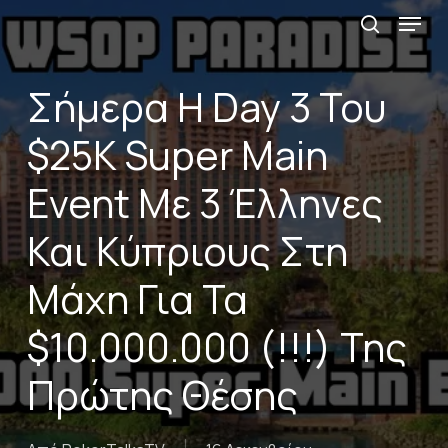
Menu
Skip
αναζήτη
to
main
Σήμερα Η Day 3 Του
content
$25Κ Super Main
Event Με 3 Έλληνες
Και Κύπριους Στη
Μάχη Για Τα
$10.000.000 (!!!) Της
Πρώτης Θέσης