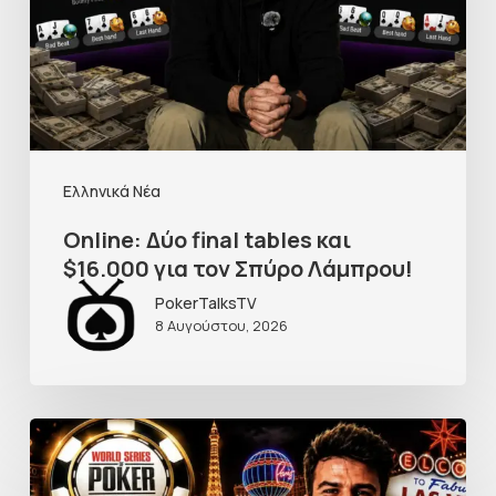
Ελληνικά Νέα
Online: Δύο final tables και
$16.000 για τον Σπύρο Λάμπρου!
PokerTalksTV
8 Αυγούστου, 2026