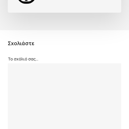
Σχολιάστε
Το σχόλιό σας...