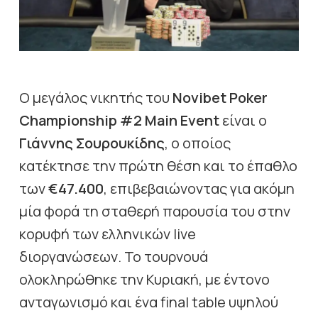
Ο μεγάλος νικητής του
Novibet Poker
Championship #2 Main Event
είναι ο
Γιάννης Σουρουκίδης
, ο οποίος
κατέκτησε την πρώτη θέση και το έπαθλο
των
€47.400
, επιβεβαιώνοντας για ακόμη
μία φορά τη σταθερή παρουσία του στην
κορυφή των ελληνικών live
διοργανώσεων. Το τουρνουά
ολοκληρώθηκε την Κυριακή, με έντονο
ανταγωνισμό και ένα final table υψηλού