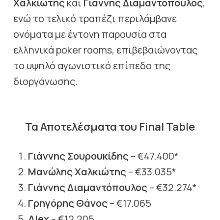
Χαλκιώτης
και
Γιάννης Διαμαντόπουλος
,
ενώ το τελικό τραπέζι περιλάμβανε
ονόματα με έντονη παρουσία στα
ελληνικά poker rooms, επιβεβαιώνοντας
το υψηλό αγωνιστικό επίπεδο της
διοργάνωσης.
Τα Αποτελέσματα του Final Table
Γιάννης Σουρουκίδης
– €47.400*
Μανώλης Χαλκιώτης
– €33.035*
Γιάννης Διαμαντόπουλος
– €32.274*
Γρηγόρης Θάνος
– €17.065
Alex
– €12.205