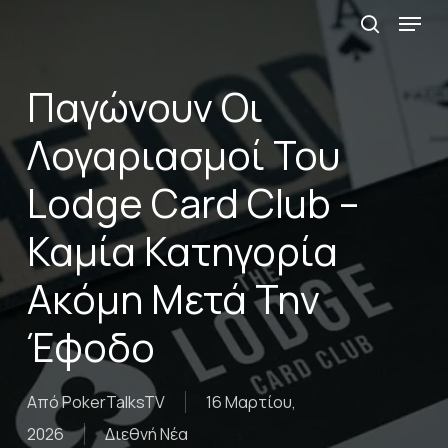
Menu
Skip
αναζήτη
to
main
Παγώνουν Οι
content
Λογαριασμοί Του
Lodge Card Club –
Καμία Κατηγορία
Ακόμη Μετά Την
Έφοδο
Από
PokerTalksTV
16 Μαρτίου,
2026
Διεθνή Νέα