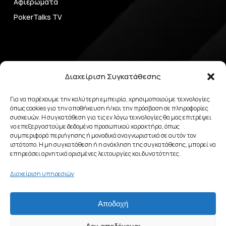
Αφιερώματα
PokerTalks TV
Στρατηγική Poker
Διαχείριση Συγκατάθεσης
Online Poker
Για να παρέχουμε την καλύτερη εμπειρία, χρησιμοποιούμε τεχνολογίες
όπως cookies για την αποθήκευση ή/και την πρόσβαση σε πληροφορίες
Live Poker
συσκευών. Η συγκατάθεση για τις εν λόγω τεχνολογίες θα μας επιτρέψει
να επεξεργαστούμε δεδομένα προσωπικού χαρακτήρα, όπως
συμπεριφορά περιήγησης ή μοναδικά αναγνωριστικά σε αυτόν τον
ιστότοπο. Η μη συγκατάθεση ή η ανάκληση της συγκατάθεσης, μπορεί να
επηρεάσει αρνητικά ορισμένες λειτουργίες και δυνατότητες.
Όροι & Απόρρητο
Διαχείριση υπηρεσιών
Πολιτική Απορρήτου
Αποδοχή
Πολιτική Cookies (ΕΕ)