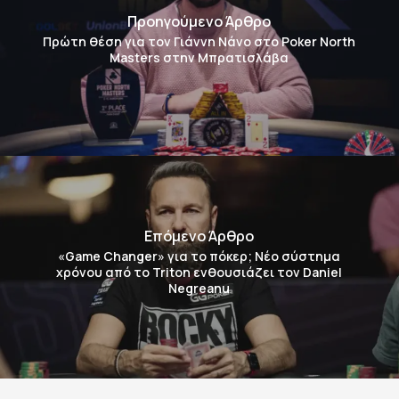
Προηγούμενο Άρθρο
Πρώτη θέση για τον Γιάννη Νάνο στο Poker North
Masters στην Μπρατισλάβα
Επόμενο Άρθρο
«Game Changer» για το πόκερ; Νέο σύστημα
χρόνου από το Triton ενθουσιάζει τον Daniel
Negreanu