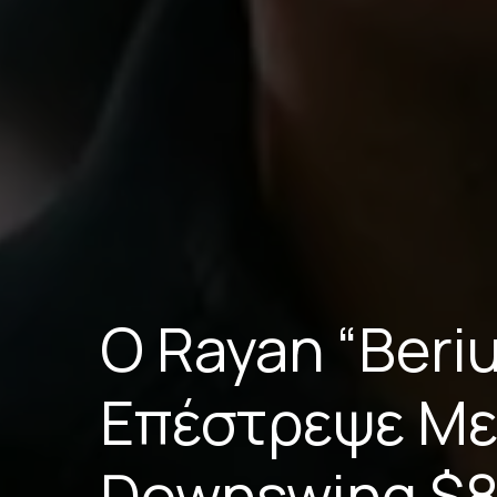
Ο Rayan “Beri
Επέστρεψε Με
Downswing $