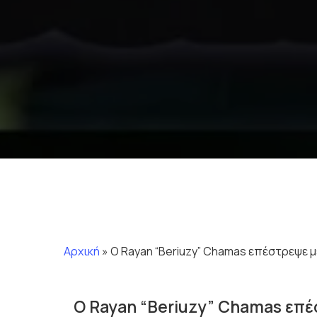
Αρχική
»
Ο Rayan “Beriuzy” Chamas επέστρεψε 
Ο Rayan “Beriuzy” Chamas επ