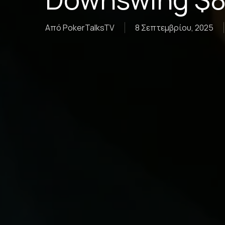
Από
PokerTalksTV
8 Σεπτεμβρίου, 2025