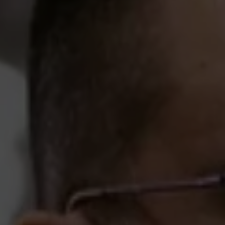
Πατήστε Εnter για αναζήτηση ή Esc για κλείσιμ