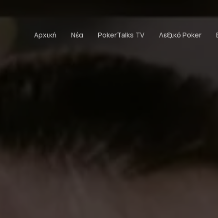
Αρχική
Νέα
PokerTalks TV
Λεξικό Poker