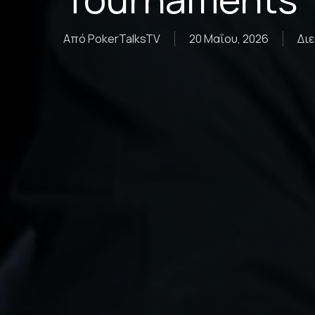
Από
PokerTalksTV
20 Μαΐου, 2026
Διε