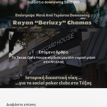
τεράστιο downswing $800.000
Επόμενο Άρθρο
Το Texas Card House κέρδισε μεγάλη νομική μάχη
στο Ντάλας
Διαβάστε επίσης