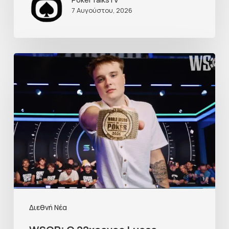
7 Αυγούστου, 2026
Διεθνή Νέα