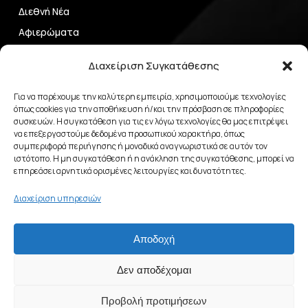
Διεθνή Νέα
Αφιερώματα
PokerTalks TV
Διαχείριση Συγκατάθεσης
Για να παρέχουμε την καλύτερη εμπειρία, χρησιμοποιούμε τεχνολογίες
όπως cookies για την αποθήκευση ή/και την πρόσβαση σε πληροφορίες
συσκευών. Η συγκατάθεση για τις εν λόγω τεχνολογίες θα μας επιτρέψει
Στρατηγική Poker
να επεξεργαστούμε δεδομένα προσωπικού χαρακτήρα, όπως
συμπεριφορά περιήγησης ή μοναδικά αναγνωριστικά σε αυτόν τον
ιστότοπο. Η μη συγκατάθεση ή η ανάκληση της συγκατάθεσης, μπορεί να
Online Poker
επηρεάσει αρνητικά ορισμένες λειτουργίες και δυνατότητες.
Live Poker
Διαχείριση υπηρεσιών
Αποδοχή
Όροι & Απόρρητο
Δεν αποδέχομαι
Πολιτική Απορρήτου
Προβολή προτιμήσεων