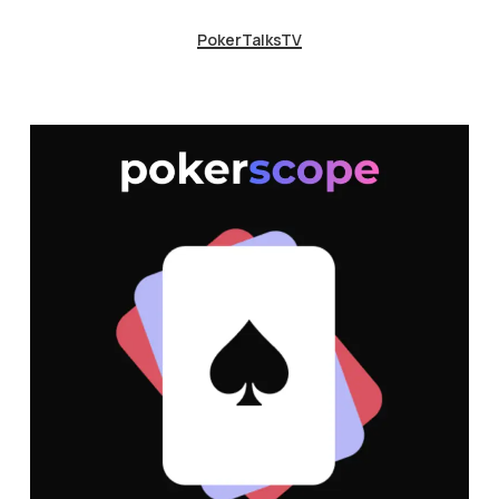
PokerTalksTV