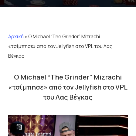
Αρχική
»
Ο Michael “The Grinder” Mizrachi
«τσίμπησε» από τον Jellyfish στο VPL του Λας
Βέγκας
Ο Michael “The Grinder” Mizrachi
«τσίμπησε» από τον Jellyfish στο VPL
του Λας Βέγκας