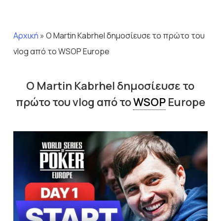
Αρχική
»
Ο Martin Kabrhel δημοσίευσε το πρώτο του
vlog από το WSOP Europe
Ο Martin Kabrhel δημοσίευσε το
πρώτο του vlog από το
WSOP
Europe