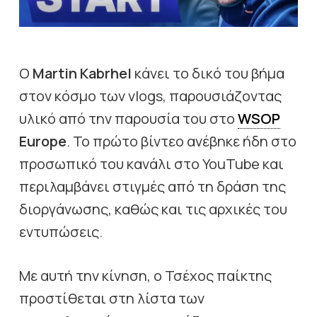
Ο
Martin Kabrhel
κάνει το δικό του βήμα
στον κόσμο των vlogs, παρουσιάζοντας
υλικό από την παρουσία του στο
WSOP
Europe
. Το πρώτο βίντεο ανέβηκε ήδη στο
προσωπικό του κανάλι στο YouTube και
περιλαμβάνει στιγμές από τη δράση της
διοργάνωσης, καθώς και τις αρχικές του
εντυπώσεις.
Με αυτή την κίνηση, ο Τσέχος παίκτης
προστίθεται στη λίστα των