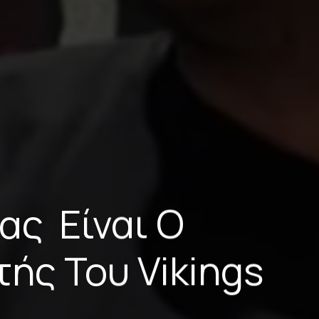
ας Είναι Ο
ής Του Vikings