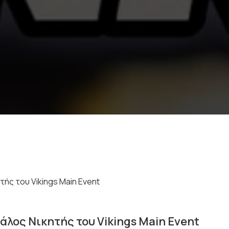
ής του Vikings Main Event
άλος Νικητής του Vikings Main Event