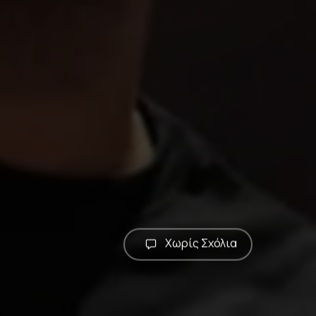
Χωρίς Σχόλια