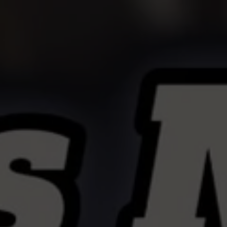
Skip
to
main
content