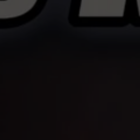
Πατήστε Εnter για αναζήτηση ή Esc για κλείσιμ