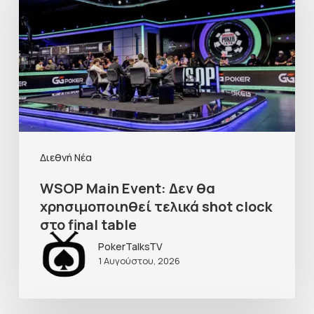
Διεθνή Νέα
WSOP Main Event: Δεν θα
χρησιμοποιηθεί τελικά shot clock
στο final table
PokerTalksTV
1 Αυγούστου, 2026