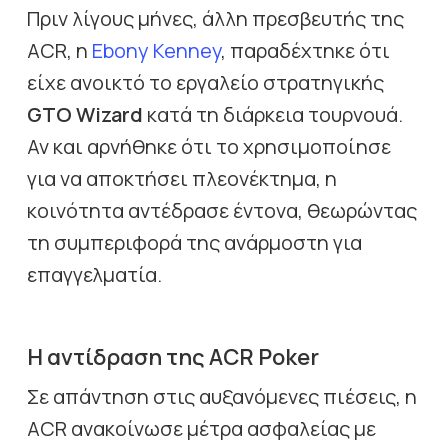
Πριν λίγους μήνες, άλλη πρεσβευτής της
ACR, η
Ebony Kenney
, παραδέχτηκε ότι
είχε ανοικτό το εργαλείο στρατηγικής
GTO Wizard
κατά τη διάρκεια τουρνουά.
Αν και αρνήθηκε ότι το χρησιμοποίησε
για να αποκτήσει πλεονέκτημα, η
κοινότητα αντέδρασε έντονα, θεωρώντας
τη συμπεριφορά της ανάρμοστη για
επαγγελματία.
Η αντίδραση της ACR Poker
Σε απάντηση στις αυξανόμενες πιέσεις, η
ACR ανακοίνωσε μέτρα ασφαλείας με