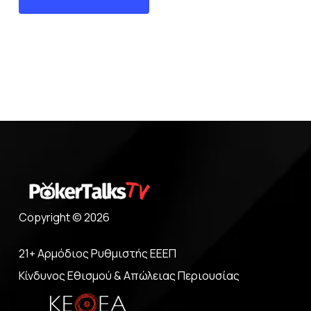
Copyright © 2026
21+ Αρμόδιος Ρυθμιστής ΕΕΕΠ
Κίνδυνος Εθισμού & Απώλειας Περιουσίας