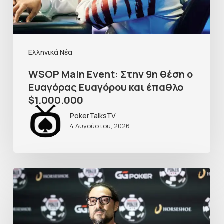
Ελληνικά Νέα
WSOP Main Event: Στην 9η θέση ο
Ευαγόρας Ευαγόρου και έπαθλο
$1.000.000
PokerTalksTV
4 Αυγούστου, 2026