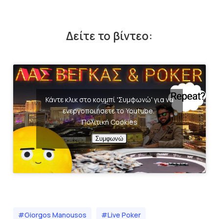
Δείτε το βίντεο:
Κάντε κλικ στο κουμπί 'Συμφωνώ' για να
ενεργοποιήσετε το Youtube.
Πολιτική Cookies
Συμφωνώ
#giorgos Manousos
#Live Poker