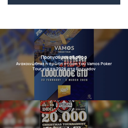
Προηγούμενο Άρθρο
Ανακοινώθηκε η πρώτη στάση του Vamos Poker
Tour για το 2026 στο Rozvadov