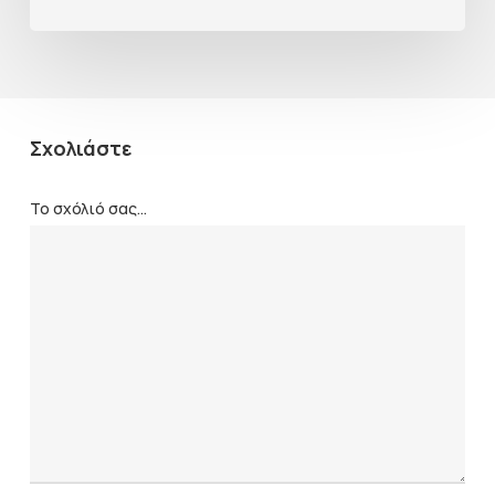
Σχολιάστε
Το σχόλιό σας...