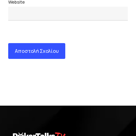
Website