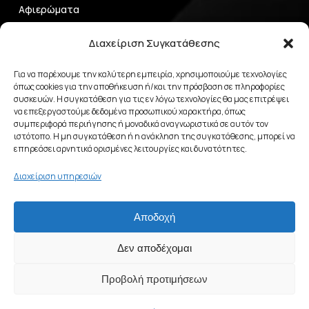
Αφιερώματα
PokerTalks TV
Διαχείριση Συγκατάθεσης
Για να παρέχουμε την καλύτερη εμπειρία, χρησιμοποιούμε τεχνολογίες
όπως cookies για την αποθήκευση ή/και την πρόσβαση σε πληροφορίες
συσκευών. Η συγκατάθεση για τις εν λόγω τεχνολογίες θα μας επιτρέψει
Στρατηγική Poker
να επεξεργαστούμε δεδομένα προσωπικού χαρακτήρα, όπως
συμπεριφορά περιήγησης ή μοναδικά αναγνωριστικά σε αυτόν τον
ιστότοπο. Η μη συγκατάθεση ή η ανάκληση της συγκατάθεσης, μπορεί να
Online Poker
επηρεάσει αρνητικά ορισμένες λειτουργίες και δυνατότητες.
Live Poker
Διαχείριση υπηρεσιών
Αποδοχή
Όροι & Απόρρητο
Δεν αποδέχομαι
Πολιτική Απορρήτου
Προβολή προτιμήσεων
Πολιτική Cookies (ΕΕ)