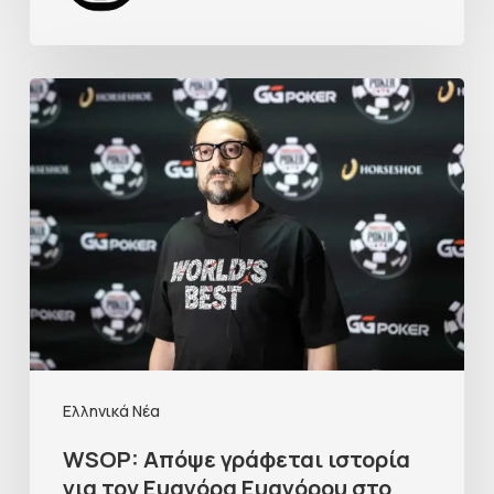
Ελληνικά Νέα
WSOP: Απόψε γράφεται ιστορία
για τον Ευαγόρα Ευαγόρου στο