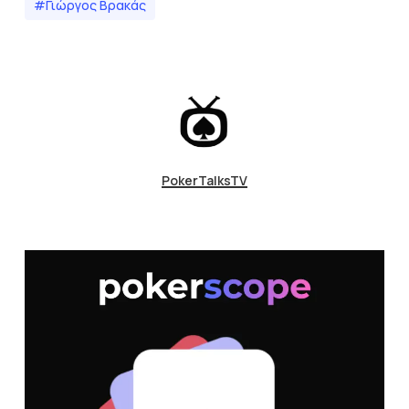
#Γιώργος Βρακάς
PokerTalksTV