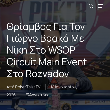
Menu
Skip
αναζήτη
to
main
Θρίαμβος Για Τον
content
Γιώργο Βρακά Με
Νίκη Στο WSOP
Circuit Main Event
Στο Rozvadov
Από
PokerTalksTV
14 Ιανουαρίου,
2026
Ελληνικά Νέα