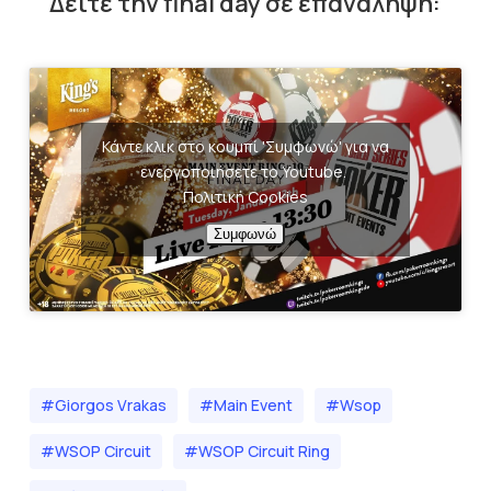
Δείτε την final day σε επανάληψη:
Κάντε κλικ στο κουμπί 'Συμφωνώ' για να
ενεργοποιήσετε το Youtube.
Πολιτική Cookies
Συμφωνώ
#Giorgos Vrakas
#Main Event
#wsop
#WSOP Circuit
#WSOP Circuit Ring