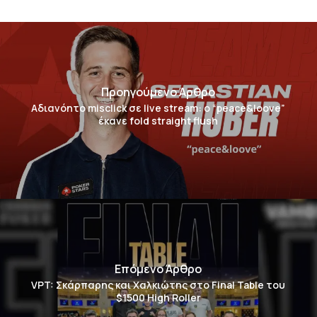
Προηγούμενο Άρθρο
Αδιανόητο misclick σε live stream: ο “peace&loove”
έκανε fold straight flush
Επόμενο Άρθρο
VPT: Σκάρπαρης και Χαλκιώτης στο Final Table του
$1500 High Roller