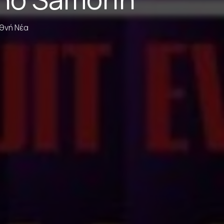
θνή Νέα