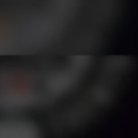
Skip
to
main
content