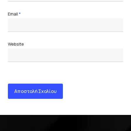
Email
*
Website