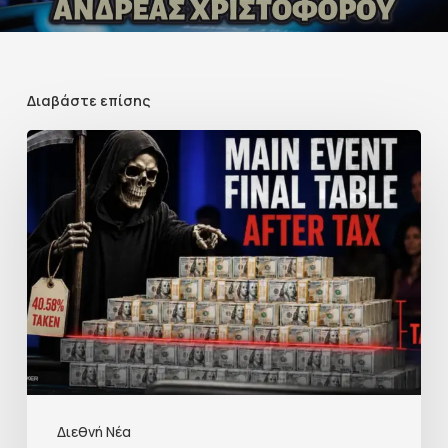
Διαβάστε επίσης
Διεθνή Νέα