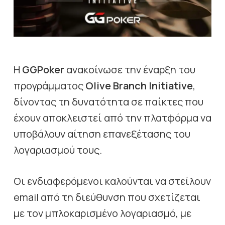
Η
GGPoker
ανακοίνωσε την έναρξη του
προγράμματος
Olive Branch Initiative
,
δίνοντας τη δυνατότητα σε παίκτες που
έχουν αποκλειστεί από την πλατφόρμα να
υποβάλουν αίτηση επανεξέτασης του
λογαριασμού τους.
Οι ενδιαφερόμενοι καλούνται να στείλουν
email από τη διεύθυνση που σχετίζεται
με τον μπλοκαρισμένο λογαριασμό, με