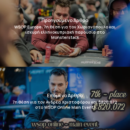
Προηγούμενο Άρθρο
WSOP Europe: 7η θέση για τον Χωριανόπουλο και
ισχυρή ελληνοκυπριακή παρουσία στο
Monsterstack
Επόμενο Άρθρο
7η θέση για τον Ανδρέα Χριστοφόρου και $820.072
στο WSOP Online Main Event!