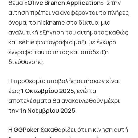
θέμα «
Olive Branch Application
». Στην
αίτηση πρέπει να αναφέρονται το πλήρες
όνομα, το nickname στο δίκτυο, μια
αναλυτική εξήγηση του αιτήματος καθώς
και selfie φωτογραφία μαζί με έγκυρο
έγγραφο ταυτότητας και απόδειξη
διεύθυνσης.
Η προθεσμία υποβολής αιτήσεων είναι
έως
1 Οκτωβρίου 2025
, ενώ τα
αποτελέσματα θα ανακοινωθούν μέχρι
την
1η Νοεμβρίου 2025
.
Η
GGPoker
ξεκαθαρίζει ότι η κίνηση αυτή