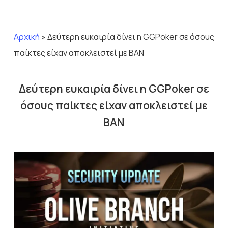
Αρχική
»
Δεύτερη ευκαιρία δίνει η GGPoker σε όσους
παίκτες είχαν αποκλειστεί με BAN
Δεύτερη ευκαιρία δίνει η GGPoker σε
όσους παίκτες είχαν αποκλειστεί
με
BAN