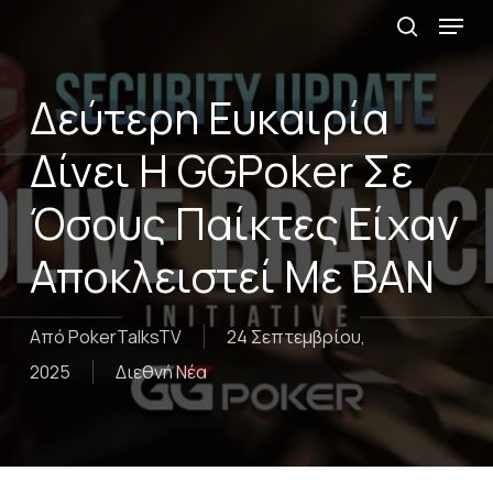
Menu
Skip
αναζήτη
to
main
Δεύτερη Ευκαιρία
content
Δίνει Η GGPoker Σε
Όσους Παίκτες Είχαν
Αποκλειστεί Με BAN
Από
PokerTalksTV
24 Σεπτεμβρίου,
2025
Διεθνή Νέα