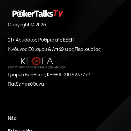
Copyright © 2026
21+ Αρμόδιος Ρυθμιστής ΕΕΕΠ
Κίνδυνος Εθισμού & Απώλειας Περιουσίας
Γραμμή Βοήθειας ΚΕΘΕΑ: 210 9237777
Παίξε Υπεύθυνα
Νέα
Ελληνικά Νέα