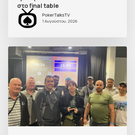
στο final table
PokerTalksTV
1 Αυγούστου, 2026