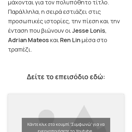
μάχονται για τον πολυπόθητο τίτλο.
Παράλληλα, η σειρά εστιάζει στις
προσωπικές ιστορίες, την πίεση και την
ένταση που βιώνουν οι
Jesse Lonis
,
Adrian Mateos
και
Ren Lin
μέσα στο
τραπέζι.
Δείτε το επεισόδιο εδώ:
Κάντε κλικ στο κουμπί 'Συμφωνώ' για να
ενεργοποιήσετε το Youtube.