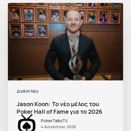
Διεθνή Νέα
Jason Koon: Το νέο μέλος του
Poker Hall of Fame για το 2026
PokerTalksTV
4 Αυγούστου, 2026