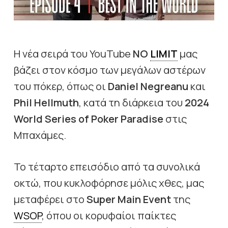
Η νέα σειρά του YouTube
NO
LIMIT
μας
βάζει στον κόσμο των μεγάλων αστέρων
του πόκερ, όπως οι
Daniel Negreanu
και
Phil Hellmuth
, κατά τη διάρκεια του
2024
World Series of Poker Paradise
στις
Μπαχάμες.
Το τέταρτο επεισόδιο από τα συνολικά
οκτώ, που κυκλοφόρησε μόλις χθες, μας
μεταφέρει στο
Super Main Event
της
WSOP
, όπου οι κορυφαίοι παίκτες