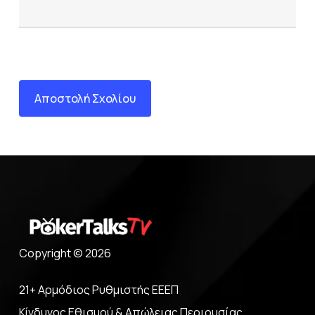
Copyright © 2026
21+ Αρμόδιος Ρυθμιστής ΕΕΕΠ
Κίνδυνος Εθισμού & Απώλειας Περιουσίας