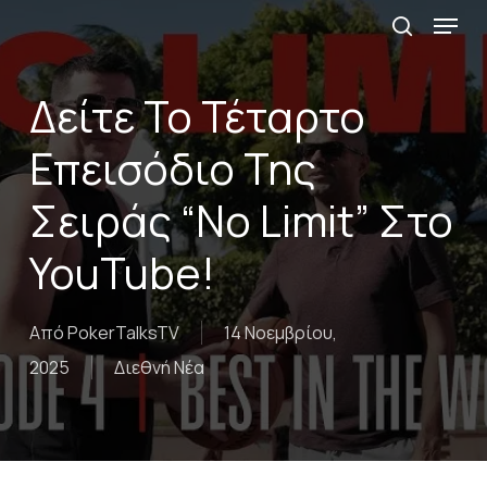
Menu
Skip
αναζήτη
to
main
Δείτε Το Τέταρτο
content
Επεισόδιο Της
Σειράς “No Limit” Στο
YouTube!
Από
PokerTalksTV
14 Νοεμβρίου,
2025
Διεθνή Νέα