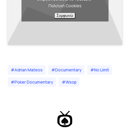
Πολιτική Cookies
Συμφωνώ
#adrian Mateos
#documentary
#No Limit
#Poker Documentary
#wsop