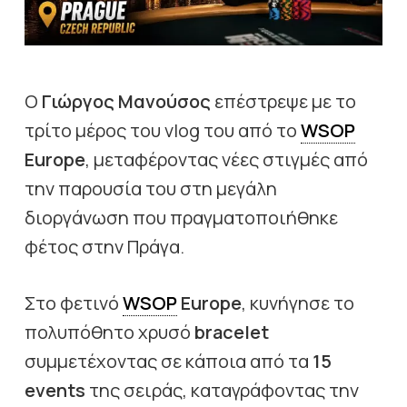
Ο
Γιώργος Μανούσος
επέστρεψε με το
τρίτο μέρος του vlog του από το
WSOP
Europe
, μεταφέροντας νέες στιγμές από
την παρουσία του στη μεγάλη
διοργάνωση που πραγματοποιήθηκε
φέτος στην Πράγα.
Στο φετινό
WSOP
Europe
, κυνήγησε το
πολυπόθητο χρυσό
bracelet
συμμετέχοντας σε κάποια από τα
15
events
της σειράς, καταγράφοντας την