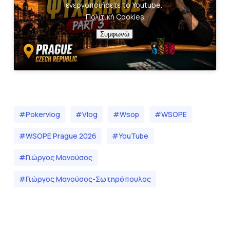
ενεργοποιήσετε το Youtube.
Πολιτική Cookies
Συμφωνώ
#pokervlog
#vlog
#wsop
#WSOPE
#WSOPE Prague 2026
#YouTube
#Γιώργος Μανούσος
#Γιώργος Μανούσος-Σωτηρόπουλος