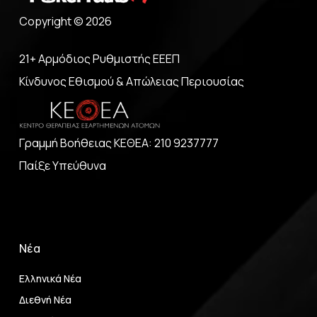
Copyright © 2026
21+ Αρμόδιος Ρυθμιστής ΕΕΕΠ
Κίνδυνος Εθισμού & Απώλειας Περιουσίας
Γραμμή Βοήθειας ΚΕΘΕΑ: 210 9237777
Παίξε Υπεύθυνα
Νέα
Ελληνικά Νέα
Διεθνή Νέα