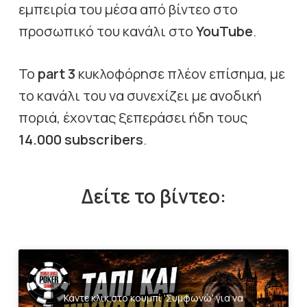
εμπειρία του μέσα από βίντεο στο
προσωπικό του κανάλι στο
YouTube
.
Το
part 3
κυκλοφόρησε πλέον επίσημα, με
το κανάλι του να συνεχίζει με ανοδική
ποριά, έχοντας ξεπεράσει ήδη τους
14.000 subscribers
.
Δείτε το βίντεο:
Κάντε κλικ στο κουμπί 'Συμφωνώ' για να