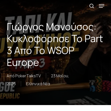
Menu
Skip
αναζήτη
to
main
Γιώργος Μανούσος:
content
Κυκλοφόρησε Το Part
3 Από Το WSOP
Europe
Από
PokerTalksTV
23 Μαΐου,
2026
Ελληνικά Νέα