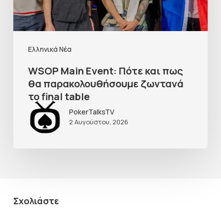
Ελληνικά Νέα
WSOP Main Event: Πότε και πως
θα παρακολουθήσουμε ζωντανά
το final table
PokerTalksTV
2 Αυγούστου, 2026
Σχολιάστε