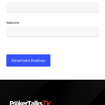
Website