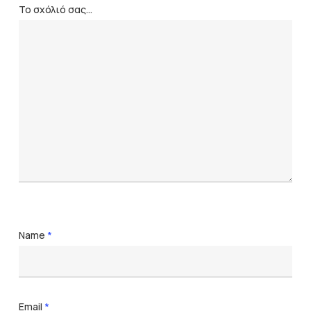
Το σχόλιό σας...
Name
*
Email
*