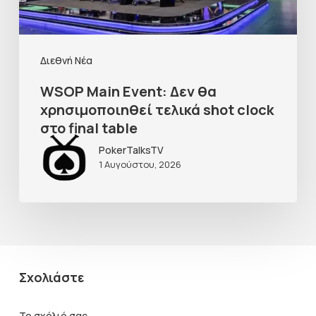
Διεθνή Νέα
WSOP Main Event: Δεν θα
χρησιμοποιηθεί τελικά shot clock
στο final table
PokerTalksTV
1 Αυγούστου, 2026
Σχολιάστε
Το σχόλιό σας...