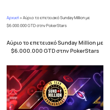
Αρχική
»
Αύριο το επετειακό Sunday Million με
$6.000.000 GTD στην PokerStars
Αύριο το επετειακό Sunday Million με
$6.000.000 GTD στην PokerStars