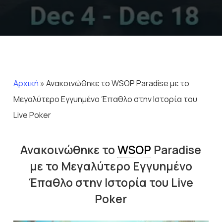
Αρχική
»
Ανακοινώθηκε το WSOP Paradise με το
Μεγαλύτερο Εγγυημένο Έπαθλο στην Ιστορία του
Live Poker
Ανακοινώθηκε το
WSOP
Paradise
με το Μεγαλύτερο Εγγυημένο
Έπαθλο στην Ιστορία του Live
Poker