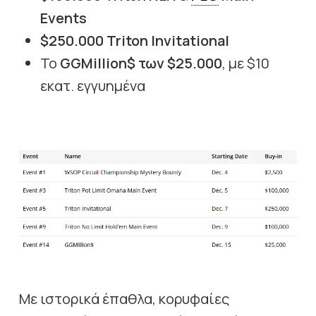
Events
$250.000 Triton Invitational
Το
GGMillion$ των $25.000
, με $10
εκατ. εγγυημένα
Με ιστορικά έπαθλα, κορυφαίες