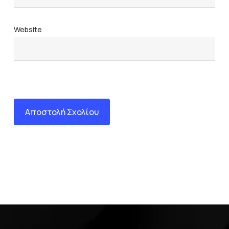
Website