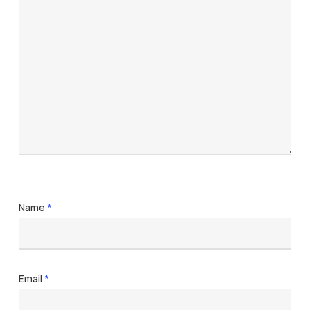
Name
*
Email
*