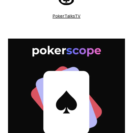
PokerTalksTV