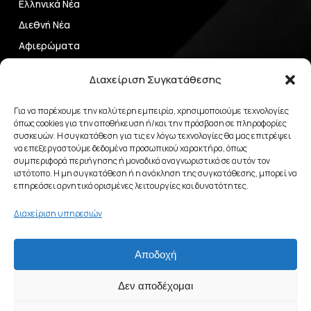
Ελληνικά Νέα
Διεθνή Νέα
Αφιερώματα
PokerTalks TV
Διαχείριση Συγκατάθεσης
Για να παρέχουμε την καλύτερη εμπειρία, χρησιμοποιούμε τεχνολογίες
όπως cookies για την αποθήκευση ή/και την πρόσβαση σε πληροφορίες
συσκευών. Η συγκατάθεση για τις εν λόγω τεχνολογίες θα μας επιτρέψει
Στρατηγική Poker
να επεξεργαστούμε δεδομένα προσωπικού χαρακτήρα, όπως
συμπεριφορά περιήγησης ή μοναδικά αναγνωριστικά σε αυτόν τον
ιστότοπο. Η μη συγκατάθεση ή η ανάκληση της συγκατάθεσης, μπορεί να
Online Poker
επηρεάσει αρνητικά ορισμένες λειτουργίες και δυνατότητες.
Live Poker
Διαχείριση υπηρεσιών
Αποδοχή
Όροι & Απόρρητο
Δεν αποδέχομαι
Πολιτική Απορρήτου