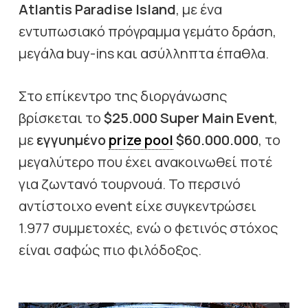
Atlantis Paradise Island
, με ένα
εντυπωσιακό πρόγραμμα γεμάτο δράση,
μεγάλα buy-ins και ασύλληπτα έπαθλα.
Στο επίκεντρο της διοργάνωσης
βρίσκεται το
$25.000 Super Main Event
,
με
εγγυημένο
prize pool
$60.000.000
, το
μεγαλύτερο που έχει ανακοινωθεί ποτέ
για ζωντανό τουρνουά. Το περσινό
αντίστοιχο event είχε συγκεντρώσει
1.977 συμμετοχές, ενώ ο φετινός στόχος
είναι σαφώς πιο φιλόδοξος.