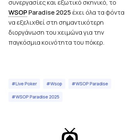
συνεργασίες και εξωτικό σκηνικό, το
WSOP
Paradise 2025
έχει όλα τα φόντα
να εξελιχθεί στη σημαντικότερη
διοργάνωση του χειμώνα για την
παγκόσμια κοινότητα του πόκερ.
#Live Poker
#wsop
#WSOP Paradise
#WSOP Paradise 2025