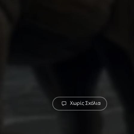
Χωρίς Σχόλια