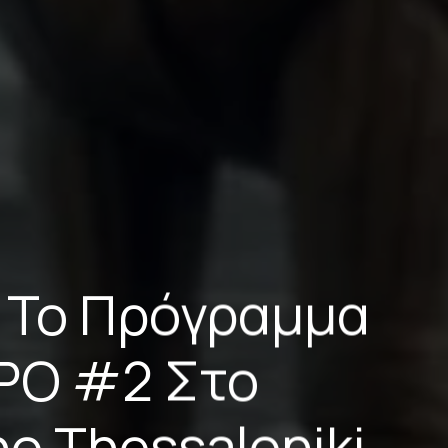
 Το Πρόγραμμα
GPO #2 Στο
o Thessaloniki