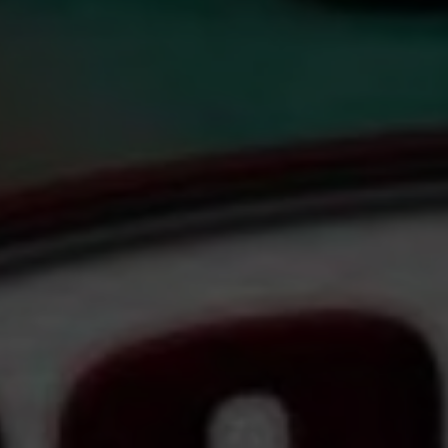
Πατήστε Εnter για αναζήτηση ή Esc για κλείσιμ