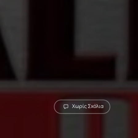
Χωρίς Σχόλια