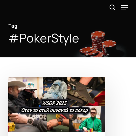
Menu
Skip
αναζήτη
to
main
Tag
#PokerStyle
content