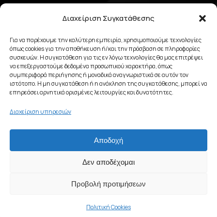
Διαχείριση Συγκατάθεσης
Για να παρέχουμε την καλύτερη εμπειρία, χρησιμοποιούμε τεχνολογίες
όπως cookies για την αποθήκευση ή/και την πρόσβαση σε πληροφορίες
Στρατηγική Poker
συσκευών. Η συγκατάθεση για τις εν λόγω τεχνολογίες θα μας επιτρέψει
να επεξεργαστούμε δεδομένα προσωπικού χαρακτήρα, όπως
Online Poker
συμπεριφορά περιήγησης ή μοναδικά αναγνωριστικά σε αυτόν τον
ιστότοπο. Η μη συγκατάθεση ή η ανάκληση της συγκατάθεσης, μπορεί να
Live Poker
επηρεάσει αρνητικά ορισμένες λειτουργίες και δυνατότητες.
Διαχείριση υπηρεσιών
Αποδοχή
Όροι & Απόρρητο
Δεν αποδέχομαι
Πολιτική Απορρήτου
Πολιτική Cookies (ΕΕ)
Προβολή προτιμήσεων
Πολιτική Cookies