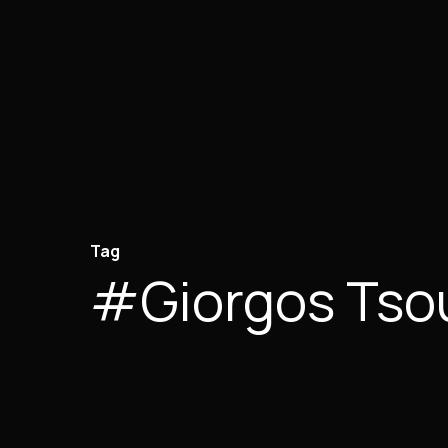
Skip
to
main
content
Tag
#Giorgos Tsou