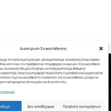
er
Όροι & Απόρρητο
Πολιτική Απορρήτου
Διαχείριση Συγκατάθεσης
Πολιτική Cookies (ΕΕ)
χουμε την καλύτερη εμπειρία, χρησιμοποιούμε τεχνολογίες όπως cookies
οθήκευση ή/και την πρόσβαση σε πληροφορίες συσκευών. Η συγκατάθεση
λόγω τεχνολογίες θα μας επιτρέψει να επεξεργαστούμε δεδομένα
 χαρακτήρα, όπως συμπεριφορά περιήγησης ή μοναδικά αναγνωριστικά σε
στότοπο. Η μη συγκατάθεση ή η ανάκληση της συγκατάθεσης, μπορεί να
ρνητικά ορισμένες λειτουργίες και δυνατότητες.
 υπηρεσιών
οδοχή
Δεν αποδέχομαι
Προβολή προτιμήσεων