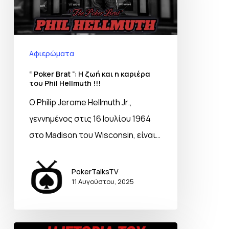
Αφιερώματα
“ Poker Brat ”: Η ζωή και η καριέρα
του Phil Hellmuth !!!
Ο Philip Jerome Hellmuth Jr.,
γεννημένος στις 16 Ιουλίου 1964
στο Madison του Wisconsin, είναι…
PokerTalksTV
11 Αυγούστου, 2025