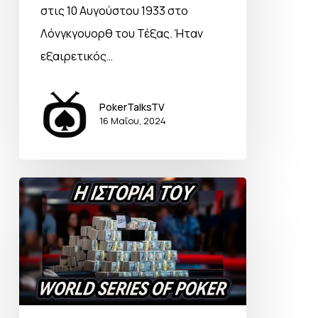
στις 10 Αυγούστου 1933 στο
Λόνγκγουορθ του Τέξας. Ήταν
εξαιρετικός…
PokerTalksTV
16 Μαΐου, 2024