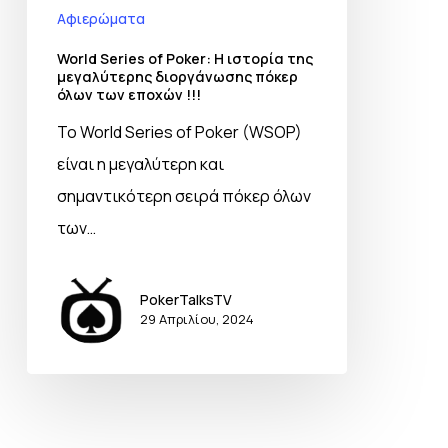
Αφιερώματα
World Series of Poker: Η ιστορία της
μεγαλύτερης διοργάνωσης πόκερ
όλων των εποχών !!!
Το World Series of Poker (WSOP)
είναι η μεγαλύτερη και
σημαντικότερη σειρά πόκερ όλων
των…
PokerTalksTV
29 Απριλίου, 2024