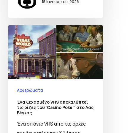
18 Ιανουαρίου, 2026
Αφιερώματα
Ένα ξεχασμένο VHS αποκαλύπτει
τις ρίζες του ‘Casino Poker’ στο Λας
Βέγκας
Ένα σπάνιο VHS από τις αρχές