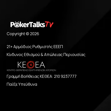
Copyright © 2026
21+ Αρμόδιος Ρυθμιστής ΕΕΕΠ
Κίνδυνος Εθισμού & Απώλειας Περιουσίας
Γραμμή Βοήθειας ΚΕΘΕΑ: 210 9237777
Παίξε Υπεύθυνα