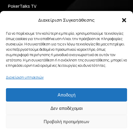
PokerTalks TV
Διαχείριση Συγκατάθεσης
Για να παρέχουμε την καλύτερη εμπειρία, χρησιμοποιούμε τεχνολογίες
όπως cookies για την αποθήκευση ή/και την πρόσβαση σε πληροφορίες
Στρατηγική Poker
συσκευών. Η συγκατάθεση για τις εν λόγω τεχνολογίες θα μας επιτρέψει
να επεξεργαστούμε δεδομένα προσωπικού χαρακτήρα, όπως
Online Poker
συμπεριφορά περιήγησης ή μοναδικά αναγνωριστικά σε αυτόν τον
ιστότοπο. Η μη συγκατάθεση ή η ανάκληση της συγκατάθεσης, μπορεί να
Live Poker
επηρεάσει αρνητικά ορισμένες λειτουργίες και δυνατότητες.
Διαχείριση υπηρεσιών
Αποδοχή
Όροι & Απόρρητο
Δεν αποδέχομαι
Πολιτική Απορρήτου
Πολιτική Cookies (ΕΕ)
Προβολή προτιμήσεων