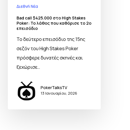
Διεθνή Νέα
Bad call $425.000 στο High Stakes
Poker: Το λάθος που καθόρισε το 2ο
επεισόδιο
Το δεύτερο επεισόδιο της 15ης
σεζόν του High Stakes Poker
πρόσφερε δυνατές σκηνές και
ξεχώρισε…
PokerTalksTV
13 Ιανουαρίου, 2026