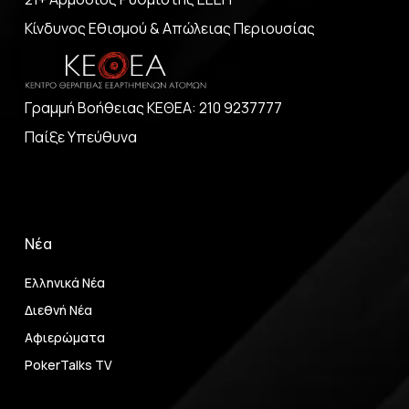
Κίνδυνος Εθισμού & Απώλειας Περιουσίας
Γραμμή Βοήθειας ΚΕΘΕΑ: 210 9237777
Παίξε Υπεύθυνα
Νέα
Ελληνικά Νέα
Διεθνή Νέα
Αφιερώματα
PokerTalks TV